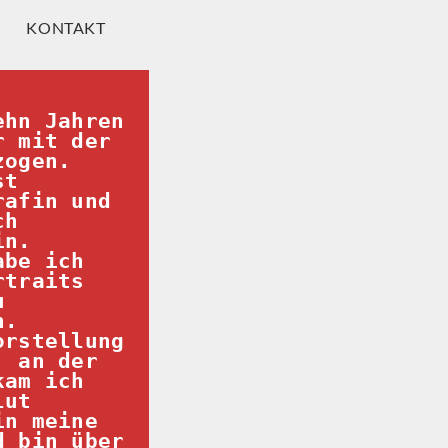
KONTAKT
hn Jahren 
 mit der 
zogen.
t 
afin und 
h 
n. 
be ich 
traits 
 
n.
rstellung 
 an der 
am ich 
ut 
n meine 
 bin über 