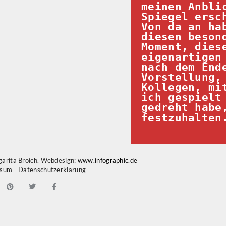
meinen Anblic
Spiegel ersc
Von da an hab
diesen besond
Moment, diese
eigenartigen 
nach dem Ende
Vorstellung, 
Kollegen, mit
ich gespielt 
gedreht habe,
festzuhalten
arita Broich. Webdesign:
www.infographic.de
ssum
Datenschutzerklärung