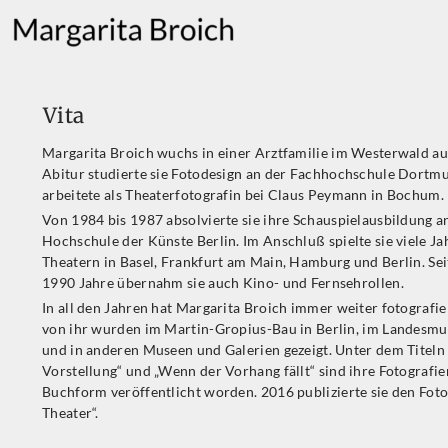
Vita
Margarita Broich wuchs in einer Arztfamilie im Westerwald a
Abitur studierte sie Fotodesign an der Fachhochschule Dortm
arbeitete als Theaterfotografin bei Claus Peymann in Bochum.
Von 1984 bis 1987 absolvierte sie ihre Schauspielausbildung a
Hochschule der Künste Berlin. Im Anschluß spielte sie viele Ja
Theatern in Basel, Frankfurt am Main, Hamburg und Berlin. Se
1990 Jahre übernahm sie auch Kino- und Fernsehrollen.
In all den Jahren hat Margarita Broich immer weiter fotografie
von ihr wurden im Martin-Gropius-Bau in Berlin, im Landesm
und in anderen Museen und Galerien gezeigt. Unter dem Titeln
Vorstellung“ und „Wenn der Vorhang fällt“ sind ihre Fotografie
Buchform veröffentlicht worden. 2016 publizierte sie den Fot
Theater“.