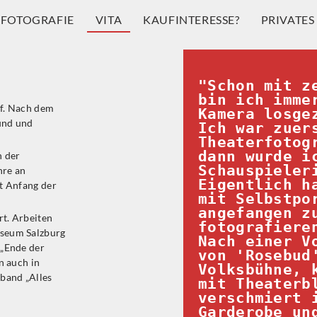
FOTOGRAFIE
VITA
KAUFINTERESSE?
PRIVATES
"Schon mit ze
bin ich immer
uf. Nach dem
Kamera losge
und und
Ich war zuers
Theaterfotogr
dann wurde ic
n der
Schauspieleri
hre an
Eigentlich ha
it Anfang der
mit Selbstpor
angefangen zu
rt. Arbeiten
fotografiere
useum Salzburg
Nach einer Vo
 „Ende der
von 'Rosebud'
n auch in
Volksbühne, k
oband „Alles
mit Theaterbl
verschmiert i
Garderobe und