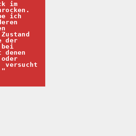
k im 
hrocken. 
e ich 
eren 
n 
Zustand 
 der 
bei 
 denen 
oder 
 versucht 
."